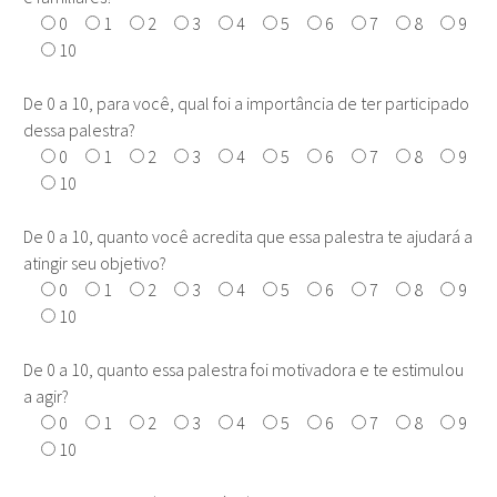
0
1
2
3
4
5
6
7
8
9
10
De 0 a 10, para você, qual foi a importância de ter participado
dessa palestra?
0
1
2
3
4
5
6
7
8
9
10
De 0 a 10, quanto você acredita que essa palestra te ajudará a
atingir seu objetivo?
0
1
2
3
4
5
6
7
8
9
10
De 0 a 10, quanto essa palestra foi motivadora e te estimulou
a agir?
0
1
2
3
4
5
6
7
8
9
10