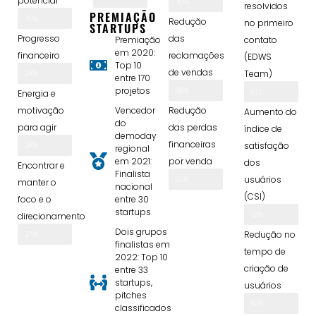
potencial
90%
resolvidos
PREMIAÇÃO
31%
Redução
no primeiro
STARTUPS
Progresso
das
Premiação
contato
em 2020:
financeiro
reclamações
(EDWS
Top 10
de vendas
Team)
29%
entre 170
projetos
88%
61%
Energia e
motivação
Vencedor
Redução
Aumento do
do
para agir
das perdas
índice de
demoday
financeiras
satisfação
28%
regional
em 2021:
por venda
dos
Encontrar e
Finalista
usuários
61%
manter o
nacional
(CSI)
foco e o
entre 30
startups
18%
direcionamento
Dois grupos
Redução no
27%
finalistas em
tempo de
2022: Top 10
criação de
entre 33
startups,
usuários
pitches
60%
classificados