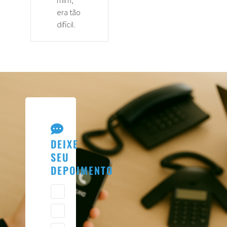
era tão
difícil.
DEIXE
SEU
DEPOIMENTO