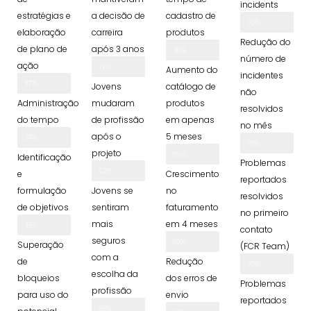
incidents
para aumentar
estratégias e
a decisão de
cadastro de
91%
Saiba mais
resultados com
elaboração
carreira
produtos
Redução do
menos esforço e
de plano de
após 3 anos
46%
número de
em menos tempo
ação
71%
Aumento do
incidentes
37%
Jovens
catálogo de
não
Administração
mudaram
produtos
resolvidos
do tempo
de profissão
em apenas
no mês
após o
5 meses
34%
95%
projeto
65%
Identificação
Problemas
62%
e
Crescimento
reportados
formulação
Jovens se
no
resolvidos
de objetivos
sentiram
faturamento
no primeiro
mais
em 4 meses
33%
contato
seguros
60%
Superação
(FCR Team)
com a
de
Redução
70%
escolha da
bloqueios
dos erros de
Problemas
profissão
para uso do
envio
reportados
89%