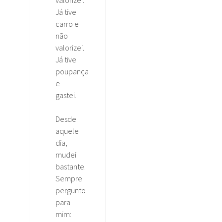
Já tive
carro e
não
valorizei.
Já tive
poupança
e
gastei.
Desde
aquele
dia,
mudei
bastante.
Sempre
pergunto
para
mim: