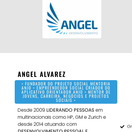
ANGEL ALVAREZ
• FUNDADOR DO PROJETO SOCIAL MENTORIA
ANJO • EMPREENDEDOR SOCIAL CRIADOR DO
APLICATIVO ORIENTADOR ANJO
•
MENTOR DE
JOVENS, CARREIRA, NEGÓCIOS E PROJETOS
SOCIAIS •
Desde 2009
LIDERANDO PESSOAS
em
multinacionais como HP, GM e Zurich e
desde 2014 atuando com
Gr
DESENVOLVIMENTO PESSOAL E