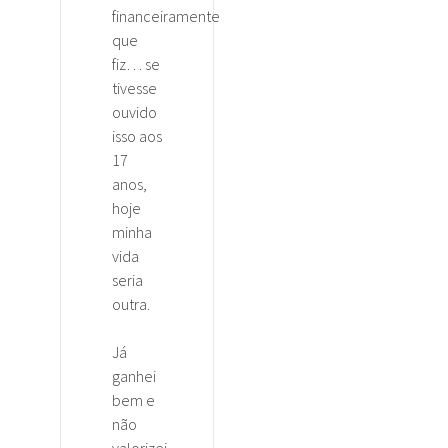
financeiramente
que
fiz… se
tivesse
ouvido
isso aos
17
anos,
hoje
minha
vida
seria
outra.
Já
ganhei
bem e
não
valorizei.