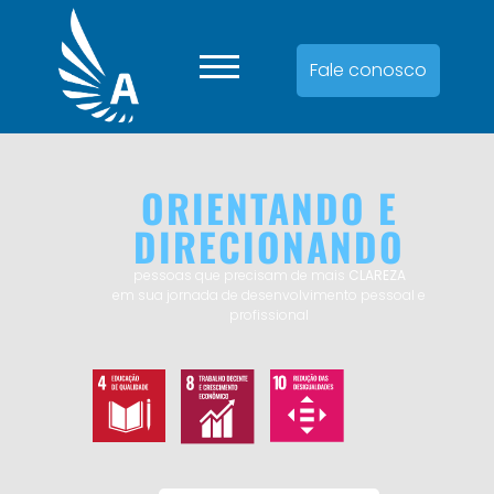
Fale conosco
ORIENTANDO E
DIRECIONANDO
pessoas que precisam de mais
CLAREZA
em sua jornada de desenvolvimento pessoal e
profissional