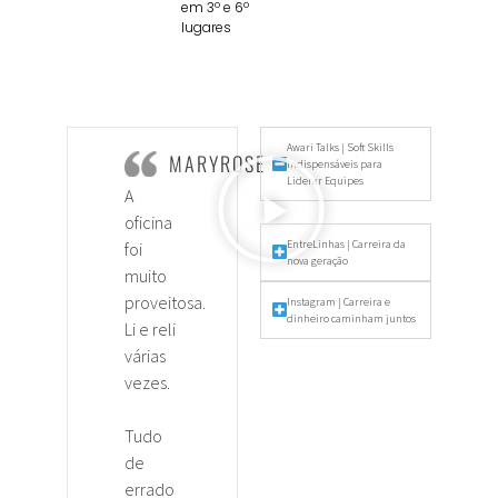
em 3º e 6º
lugares
Awari Talks | Soft Skills
MARYROSE
Indispensáveis para
Liderar Equipes
A
oficina
EntreLinhas | Carreira da
foi
nova geração
muito
proveitosa.
Instagram | Carreira e
dinheiro caminham juntos
Li e reli
várias
vezes.
Tudo
de
errado