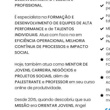
Pó
PROFISSIONAL
.
pe
Pó
É especialista na
FORMAÇÃO E
Ed
DESENVOLVIMENTO DE EQUIPES DE ALTA
PERFORMANCE
e de
TALENTOS
MB
INDIVIDUAIS
. Atua com foco na em
Ge
EFICIÊNCIA OPERACIONAL
,
MELHORIA
PM
CONTÍNUA DE PROCESSOS
e
IMPACTO
Ce
SOCIAL
.
GP
co
Hoje, também atua como
MENTOR DE
FO
JOVENS
,
CARREIRA,
NEGÓCIOS
e
GP
PROJETOS SOCIAIS
, além de
co
PALESTRANTE
e
PROFESSOR
em seu
curso
Ac
online de produtividade
.
Ef
ma
Desde 2015, quando descobriu que sua
me
MISSÃO
era
ORIENTAR JOVENS
, Angel